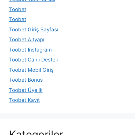
Toobet
Toobet
Toobet Giriş Sayfası
Toobet Altyapı
Toobet Instagram
Toobet Canlı Destek
Toobet Mobil Giriş
Toobet Bonus
Toobet Üyelik
Toobet Kayıt
Kategoriler