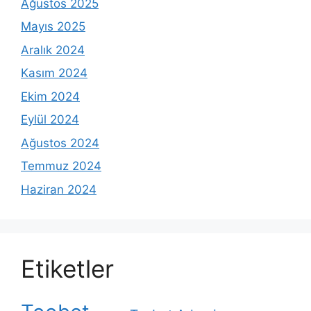
Ağustos 2025
Mayıs 2025
Aralık 2024
Kasım 2024
Ekim 2024
Eylül 2024
Ağustos 2024
Temmuz 2024
Haziran 2024
Etiketler