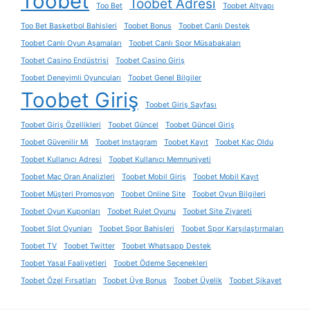
Toobet
Toobet Adresi
Too Bet
Toobet Altyapı
Too Bet Basketbol Bahisleri
Toobet Bonus
Toobet Canlı Destek
Toobet Canlı Oyun Aşamaları
Toobet Canlı Spor Müsabakaları
Toobet Casino Endüstrisi
Toobet Casino Giriş
Toobet Deneyimli Oyuncuları
Toobet Genel Bilgiler
Toobet Giriş
Toobet Giriş Sayfası
Toobet Giriş Özellikleri
Toobet Güncel
Toobet Güncel Giriş
Toobet Güvenilir Mi
Toobet Instagram
Toobet Kayıt
Toobet Kaç Oldu
Toobet Kullanıcı Adresi
Toobet Kullanıcı Memnuniyeti
Toobet Maç Oran Analizleri
Toobet Mobil Giriş
Toobet Mobil Kayıt
Toobet Müşteri Promosyon
Toobet Online Site
Toobet Oyun Bilgileri
Toobet Oyun Kuponları
Toobet Rulet Oyunu
Toobet Site Ziyareti
Toobet Slot Oyunları
Toobet Spor Bahisleri
Toobet Spor Karşılaştırmaları
Toobet TV
Toobet Twitter
Toobet Whatsapp Destek
Toobet Yasal Faaliyetleri
Toobet Ödeme Seçenekleri
Toobet Özel Fırsatları
Toobet Üye Bonus
Toobet Üyelik
Toobet Şikayet