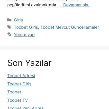
popülaritesi azalmaktadır. …
Devamını oku
Kategoriler
Giriş
Etiketler
Toobet Giriş
,
Toobet Mevcut Güncellemeler
Yorum yap
Son Yazılar
Toobet Adresi
Toobet Giriş
Toobet
Toobet TV
Toobet Yeni Adresi