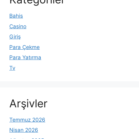
Bahis
Casino
Giriş
Para Çekme
Para Yatırma
Tv
Arşivler
Temmuz 2026
Nisan 2026