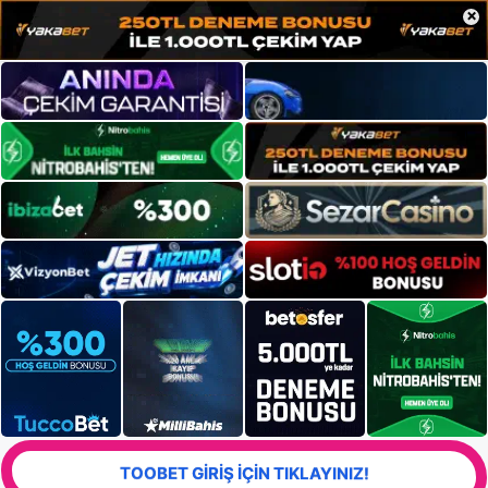
×
TOOBET GİRİŞ İÇİN TIKLAYINIZ!