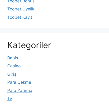
Toobet Bonus
Toobet Üyelik
Toobet Kayıt
Kategoriler
Bahis
Casino
Giriş
Para Çekme
Para Yatırma
Tv