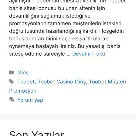
açılmıştır. Toobet Ödemesi Güvenilir mi? Toobet
bahis sitesi bonusu bulunan sitenin işin
devamlılığını sağlamak istediği ve
promosyonların tamamen müşterilerin istekleri
doğrultusunda hazırlandığı aşikardır. Hoşgeldin
bonuslarından birini seçerek şartlı olarak
oynamaya başlayabilirsiniz. Bu yasadışı bahis
sitesi, ödeme süreciyle …
Devamını oku
Kategoriler
Giriş
Etiketler
Toobet
,
Toobet Casino Giriş
,
Toobet Müşteri
Promosyon
Yorum yap
Son Yazılar