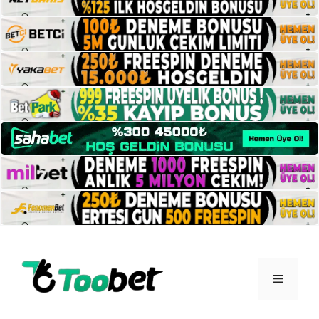
İçeriğe
atla
Menü