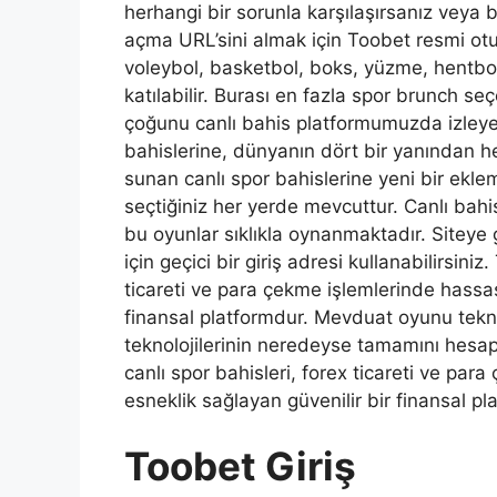
herhangi bir sorunla karşılaşırsanız veya
açma URL’sini almak için Toobet resmi otur
voleybol, basketbol, ​​boks, yüzme, hentbol,
katılabilir. Burası en fazla spor brunch se
çoğunu canlı bahis platformumuzda izleyebi
bahislerine, dünyanın dört bir yanından her
sunan canlı spor bahislerine yeni bir ekle
seçtiğiniz her yerde mevcuttur. Canlı bahi
bu oyunlar sıklıkla oynanmaktadır. Siteye 
için geçici bir giriş adresi kullanabilirsiniz
ticareti ve para çekme işlemlerinde hassasi
finansal platformdur. Mevduat oyunu teknol
teknolojilerinin neredeyse tamamını hesap
canlı spor bahisleri, forex ticareti ve par
esneklik sağlayan güvenilir bir finansal pl
Toobet Giriş