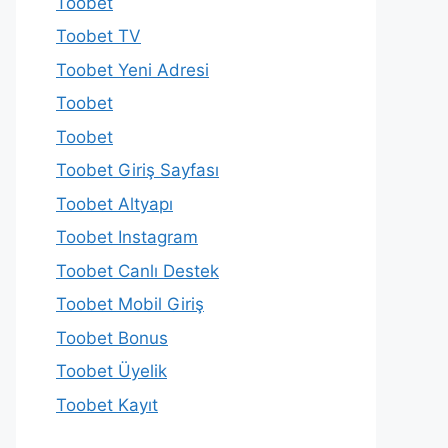
Toobet
Toobet TV
Toobet Yeni Adresi
Toobet
Toobet
Toobet Giriş Sayfası
Toobet Altyapı
Toobet Instagram
Toobet Canlı Destek
Toobet Mobil Giriş
Toobet Bonus
Toobet Üyelik
Toobet Kayıt