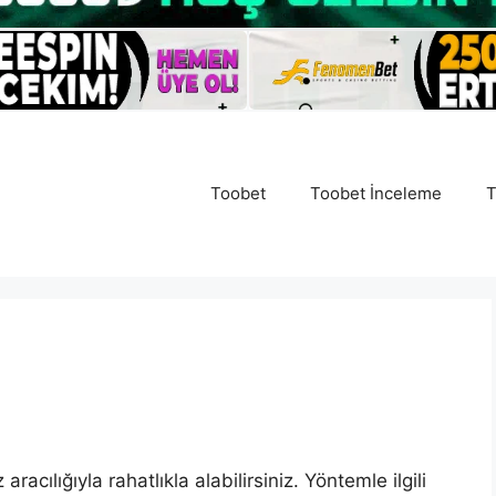
Toobet
Toobet İnceleme
T
racılığıyla rahatlıkla alabilirsiniz. Yöntemle ilgili