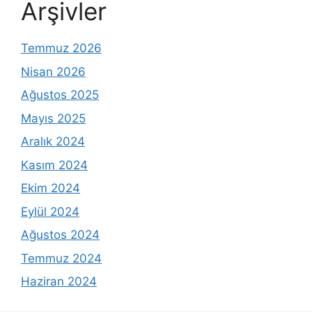
Arşivler
Temmuz 2026
Nisan 2026
Ağustos 2025
Mayıs 2025
Aralık 2024
Kasım 2024
Ekim 2024
Eylül 2024
Ağustos 2024
Temmuz 2024
Haziran 2024