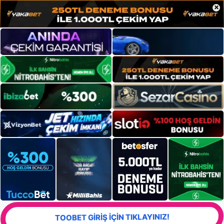
×
TOOBET GİRİŞ İÇİN TIKLAYINIZ!