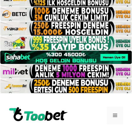
İçeriğe
atla
Menü