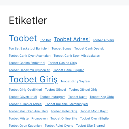
Etiketler
Toobet
Toobet Adresi
Too Bet
Toobet Altyapı
Too Bet Basketbol Bahisleri
Toobet Bonus
Toobet Canlı Destek
Toobet Canlı Oyun Aşamaları
Toobet Canlı Spor Müsabakaları
Toobet Casino Endüstrisi
Toobet Casino Giriş
Toobet Deneyimli Oyuncuları
Toobet Genel Bilgiler
Toobet Giriş
Toobet Giriş Sayfası
Toobet Giriş Özellikleri
Toobet Güncel
Toobet Güncel Giriş
Toobet Güvenilir Mi
Toobet Instagram
Toobet Kayıt
Toobet Kaç Oldu
Toobet Kullanıcı Adresi
Toobet Kullanıcı Memnuniyeti
Toobet Maç Oran Analizleri
Toobet Mobil Giriş
Toobet Mobil Kayıt
Toobet Müşteri Promosyon
Toobet Online Site
Toobet Oyun Bilgileri
Toobet Oyun Kuponları
Toobet Rulet Oyunu
Toobet Site Ziyareti