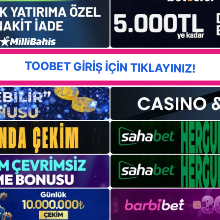
TOOBET GİRİŞ İÇİN TIKLAYINIZ!