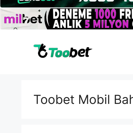
İçeriğe
atla
Toobet Mobil Ba