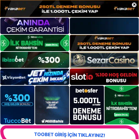
×
TOOBET GİRİŞ İÇİN TIKLAYINIZ!