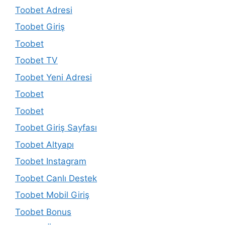
Toobet Adresi
Toobet Giriş
Toobet
Toobet TV
Toobet Yeni Adresi
Toobet
Toobet
Toobet Giriş Sayfası
Toobet Altyapı
Toobet Instagram
Toobet Canlı Destek
Toobet Mobil Giriş
Toobet Bonus