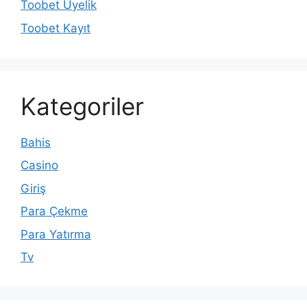
Toobet Üyelik
Toobet Kayıt
Kategoriler
Bahis
Casino
Giriş
Para Çekme
Para Yatırma
Tv