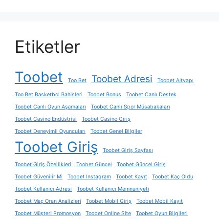
Etiketler
Toobet
Toobet Adresi
Too Bet
Toobet Altyapı
Too Bet Basketbol Bahisleri
Toobet Bonus
Toobet Canlı Destek
Toobet Canlı Oyun Aşamaları
Toobet Canlı Spor Müsabakaları
Toobet Casino Endüstrisi
Toobet Casino Giriş
Toobet Deneyimli Oyuncuları
Toobet Genel Bilgiler
Toobet Giriş
Toobet Giriş Sayfası
Toobet Giriş Özellikleri
Toobet Güncel
Toobet Güncel Giriş
Toobet Güvenilir Mi
Toobet Instagram
Toobet Kayıt
Toobet Kaç Oldu
Toobet Kullanıcı Adresi
Toobet Kullanıcı Memnuniyeti
Toobet Maç Oran Analizleri
Toobet Mobil Giriş
Toobet Mobil Kayıt
Toobet Müşteri Promosyon
Toobet Online Site
Toobet Oyun Bilgileri