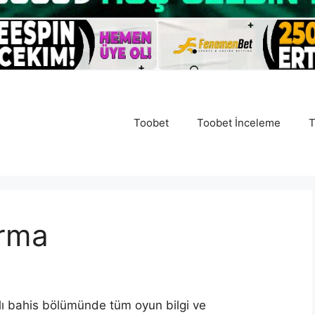
Toobet
Toobet İnceleme
T
ırma
ı bahis bölümünde tüm oyun bilgi ve