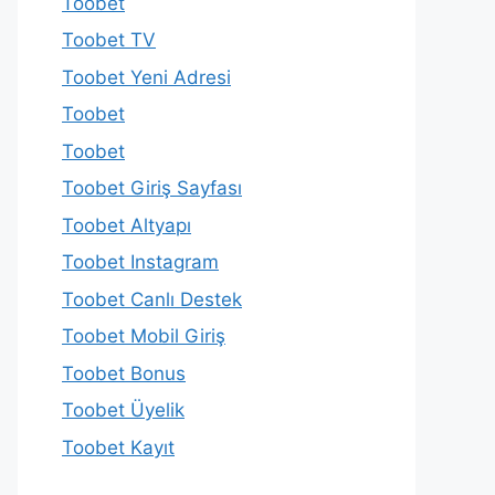
Toobet
Toobet TV
Toobet Yeni Adresi
Toobet
Toobet
Toobet Giriş Sayfası
Toobet Altyapı
Toobet Instagram
Toobet Canlı Destek
Toobet Mobil Giriş
Toobet Bonus
Toobet Üyelik
Toobet Kayıt